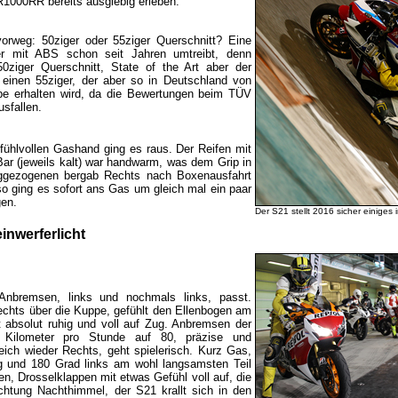
1000RR bereits ausgiebig erleben.
orweg: 50ziger oder 55ziger Querschnitt? Eine
ber mit ABS schon seit Jahren umtreibt, denn
0ziger Querschnitt, State of the Art aber der
t einen 55ziger, der aber so in Deutschland von
be erhalten wird, da die Bewertungen beim TÜV
usfallen.
fühlvollen Gashand ging es raus. Der Reifen mit
Bar (jeweils kalt) war handwarm, was dem Grip in
nggezogenen bergab Rechts nach Boxenausfahrt
o ging es sofort ans Gas um gleich mal ein paar
gen.
Der S21 stellt 2016 sicher einiges
inwerferlicht
 Anbremsen, links und nochmals links, passt.
chts über die Kuppe, gefühlt den Ellenbogen am
t absolut ruhig und voll auf Zug. Anbremsen der
Kilometer pro Stunde auf 80, präzise und
eich wieder Rechts, geht spielerisch. Kurz Gas,
g und 180 Grad links am wohl langsamsten Teil
en, Drosselklappen mit etwas Gefühl voll auf, die
ichtung Nachthimmel, der S21 krallt sich in den