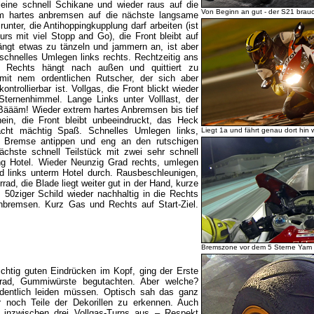
Kleine schnell Schikane und wieder raus auf die
Von Beginn an gut - der S21 brau
em hartes anbremsen auf die nächste langsame
unter, die Antihoppingkupplung darf arbeiten (ist
rs mit viel Stopp and Go), die Front bleibt auf
fängt etwas zu tänzeln und jammern an, ist aber
r schnelles Umlegen links rechts. Rechtzeitig ans
e Rechts hängt nach außen und quittiert zu
mit nem ordentlichen Rutscher, der sich aber
ntrollierbar ist. Vollgas, die Front blickt wieder
ternenhimmel. Lange Links unter Volllast, der
 Bäääm! Wieder extrem hartes Anbremsen bis tief
nein, die Front bleibt unbeeindruckt, das Heck
macht mächtig Spaß. Schnelles Umlegen links,
Liegt 1a und fährt genau dort hin 
s, Bremse antippen und eng an den rutschigen
chste schnell Teilstück mit zwei sehr schnell
ng Hotel. Wieder Neunzig Grad rechts, umlegen
 links unterm Hotel durch. Rausbeschleunigen,
rrad, die Blade liegt weiter gut in der Hand, kurze
0ziger Schild wieder nachhaltig in die Rechts
inbremsen. Kurz Gas und Rechts auf Start-Ziel.
Bremszone vor dem 5 Sterne Yam 
ichtig guten Eindrücken im Kopf, ging der Erste
errad, Gummiwürste begutachten. Aber welche?
rdentlich leiden müssen. Optisch sah das ganz
 noch Teile der Dekorillen zu erkennen. Auch
 inzwischen drei Vollgas-Turns aus – Respekt