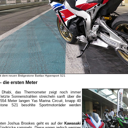
 dem neuen Bridgestone Battlax Hypersport S21
– die ersten Meter
 Dhabi, das Thermometer zeigt noch immer
tzte Sonnenstrahlen streicheln sanft über die
554 Meter langen Yas Marina Circuit, knapp 40
stone S21 besohlte Sportmotorräder werden
oten Joshua Brookes geht es auf der
Kawasaki
Eindrücke sammeln. Diese waren jedoch weniger