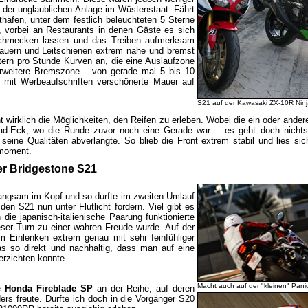
der unglaublichen Anlage im Wüstenstaat. Fährt
häfen, unter dem festlich beleuchteten 5 Sterne
 vorbei an Restaurants in denen Gäste es sich
schmecken lassen und das Treiben aufmerksam
uern und Leitschienen extrem nahe und bremst
tern pro Stunde Kurven an, die eine Auslaufzone
erweitere Bremszone – von gerade mal 5 bis 10
 mit Werbeaufschriften verschönerte Mauer auf
S21 auf der Kawasaki ZX-10R Ninj
ht wirklich die Möglichkeiten, den Reifen zu erleben. Wobei die ein oder and
Grad-Eck, wo die Runde zuvor noch eine Gerade war…..es geht doch nichts
seine Qualitäten abverlangte. So blieb die Front extrem stabil und lies sich
lmoment.
er Bridgestone S21
langsam im Kopf und so durfte im zweiten Umlauf
den S21 nun unter Flutlicht fordern. Viel gibt es
 die japanisch-italienische Paarung funktionierte
eser Turn zu einer wahren Freude wurde. Auf der
m Einlenken extrem genau mit sehr feinfühliger
 so direkt und nachhaltig, dass man auf eine
erzichten konnte.
Macht auch auf der "kleinen" Pani
ie
Honda Fireblade SP
an der Reihe, auf deren
ers freute. Durfte ich doch in die Vorgänger S20