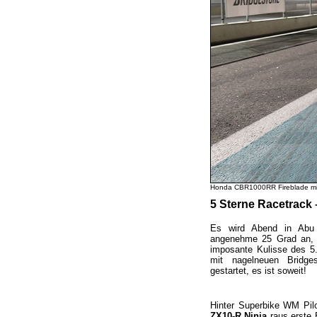
Honda CBR1000RR Fireblade mit
5 Sterne Racetrack 
Es wird Abend in Abu
angenehme 25 Grad an, le
imposante Kulisse des 5.
mit nagelneuen Bridge
gestartet, es ist soweit!
Hinter Superbike WM Pil
ZX10-R Ninja
raus erste 