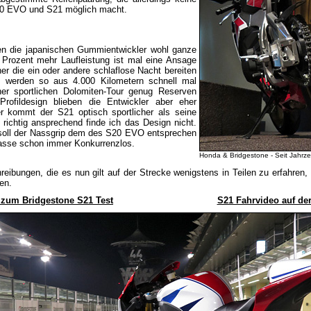
0 EVO und S21 möglich macht.
n die japanischen Gummientwickler wohl ganze
6 Prozent mehr Laufleistung ist mal eine Ansage
er die ein oder andere schlaflose Nacht bereiten
n werden so aus 4.000 Kilometern schnell mal
ner sportlichen Dolomiten-Tour genug Reserven
Profildesign blieben die Entwickler aber eher
er kommt der S21 optisch sportlicher als seine
richtig ansprechend finde ich das Design nicht.
 soll der Nassgrip dem des S20 EVO entsprechen
Klasse schon immer Konkurrenzlos.
Honda & Bridgestone - Seit Jahrz
ibungen, die es nun gilt auf der Strecke wenigstens in Teilen zu erfahren,
en.
r zum Bridgestone S21 Test
S21 Fahrvideo auf der