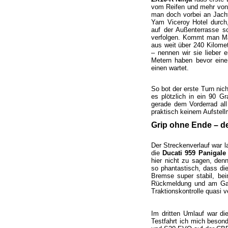
vom Reifen und mehr von 
man doch vorbei an Jacht
Yam Viceroy Hotel durch,
auf der Außenterrasse 
verfolgen. Kommt man Ma
aus weit über 240 Kilome
– nennen wir sie lieber 
Metern haben bevor eine
einen wartet.
So bot der erste Turn nic
es plötzlich in ein 90 
gerade dem Vorderrad all 
praktisch keinem Aufstel
Grip ohne Ende – d
Der Streckenverlauf war 
die
Ducati 959 Panigale
hier nicht zu sagen, denn
so phantastisch, dass di
Bremse super stabil, bei
Rückmeldung und am Gas
Traktionskontrolle quasi v
Im dritten Umlauf war d
Testfahrt ich mich besond