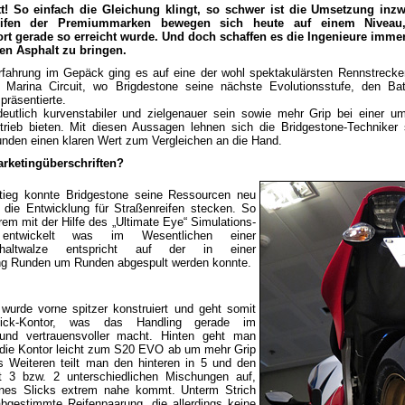
ritt! So einfach die Gleichung klingt, so schwer ist die Umsetzung in
treifen der Premiummarken bewegen sich heute auf einem Nivea
rt gerade so erreicht wurde. Und doch schaffen es die Ingenieure imme
en Asphalt zu bringen.
fahrung im Gepäck ging es auf eine der wohl spektakulärsten Rennstrecke
Marina Circuit, wo Brigdestone seine nächste Evolutionsstufe, den Bat
 präsentierte.
deutlich kurvenstabiler und zielgenauer sein sowie mehr Grip bei einer u
betrieb bieten. Mit diesen Aussagen lehnen sich die Bridgestone-Technike
nden einen klaren Wert zum Vergleichen an die Hand.
arketingüberschriften?
ieg konnte Bridgestone seine Ressourcen neu
n die Entwicklung für Straßenreifen stecken. So
em mit der Hilfe des „Ultimate Eye“ Simulations-
 entwickelt was im Wesentlichen einer
phaltwalze entspricht auf der in einer
ng Runden um Runden abgespult werden konnte.
urde vorne spitzer konstruiert und geht somit
lick-Kontor, was das Handling gerade im
 und vertrauensvoller macht. Hinten geht man
 die Kontor leicht zum S20 EVO ab um mehr Grip
 Weiteren teilt man den hinteren in 5 und den
t 3 bzw. 2 unterschiedlichen Mischungen auf,
ines Slicks extrem nahe kommt. Unterm Strich
abgestimmte Reifenpaarung, die allerdings keine