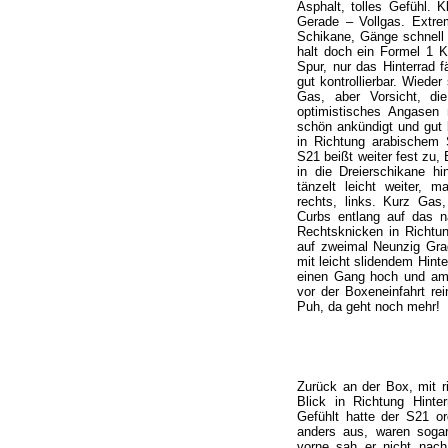
Asphalt, tolles Gefühl. 
Gerade – Vollgas. Extr
Schikane, Gänge schnell r
halt doch ein Formel 1 Ku
Spur, nur das Hinterrad 
gut kontrollierbar. Wiede
Gas, aber Vorsicht, di
optimistisches Angasen 
schön ankündigt und gut ko
in Richtung arabischem S
S21 beißt weiter fest zu,
in die Dreierschikane hi
tänzelt leicht weiter, 
rechts, links. Kurz Ga
Curbs entlang auf das nä
Rechtsknicken in Richtu
auf zweimal Neunzig Grad
mit leicht slidendem Hinte
einen Gang hoch und am 5
vor der Boxeneinfahrt re
Puh, da geht noch mehr!
Zurück an der Box, mit r
Blick in Richtung Hint
Gefühlt hatte der S21 o
anders aus, waren sogar
vorne sah er nicht nach