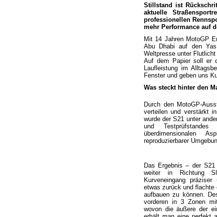
Stillstand ist Rücksch
aktuelle Straßenspor
professionellen Rennspo
mehr Performance auf d
Mit 14 Jahren MotoGP Er
Abu Dhabi auf den Yas 
Weltpresse unter Flutlicht
Auf dem Papier soll er 
Laufleistung im Alltags
Fenster und geben uns Ku
Was steckt hinter den M
Durch den MotoGP-Ausst
verteilen und verstärkt i
wurde der S21 unter ander
und Testprüfstandes
überdimensionalen As
reproduzierbarer Umgebu
Das Ergebnis – der S21 w
weiter in Richtung S
Kurveneingang präziser
etwas zurück und flachte
aufbauen zu können. Des
vorderen in 3 Zonen mi
wovon die äußere der e
erhält man eine perfekt 