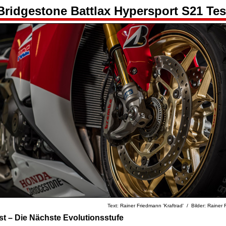
Bridgestone Battlax Hypersport S21 Tes
Text: Rainer Friedmann 'Kraftrad' / Bilder: Rainer 
t – Die Nächste Evolutionsstufe