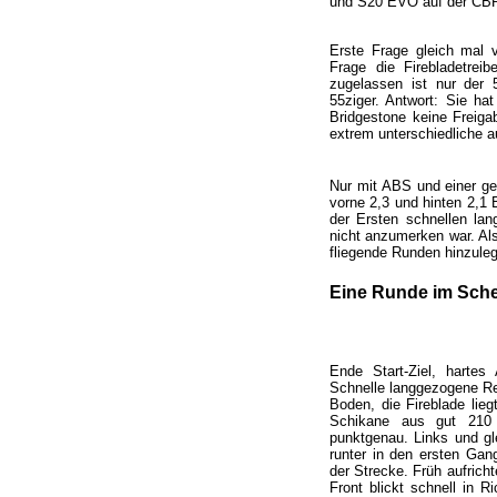
und S20 EVO auf der CBR
Erste Frage gleich mal v
Frage die Firebladetrei
zugelassen ist nur der 5
55ziger. Antwort: Sie ha
Bridgestone keine Freiga
extrem unterschiedliche a
Nur mit ABS und einer ge
vorne 2,3 und hinten 2,1 
der Ersten schnellen la
nicht anzumerken war. Als
fliegende Runden hinzule
Eine Runde im Sche
Ende Start-Ziel, hartes
Schnelle langgezogene Re
Boden, die Fireblade lieg
Schikane aus gut 210 
punktgenau. Links und gl
runter in den ersten Gan
der Strecke. Früh aufricht
Front blickt schnell in R